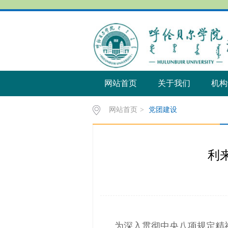
网站首页
关于我们
机构
网站首页
>
党团建设
利
为深入贯彻中央八项规定精