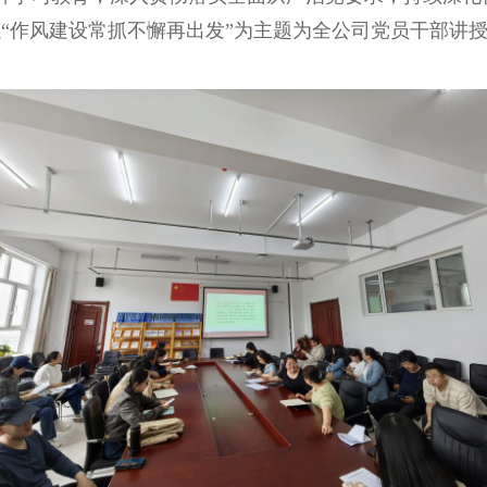
“作风建设常抓不懈再出发”为主题为全公司党员干部讲