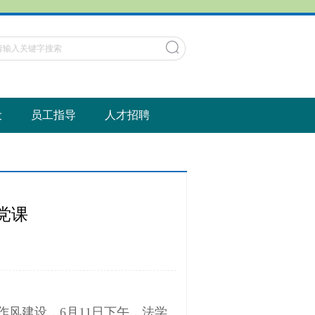
设
员工指导
人才招聘
党课
风建设，6月11日下午，法学