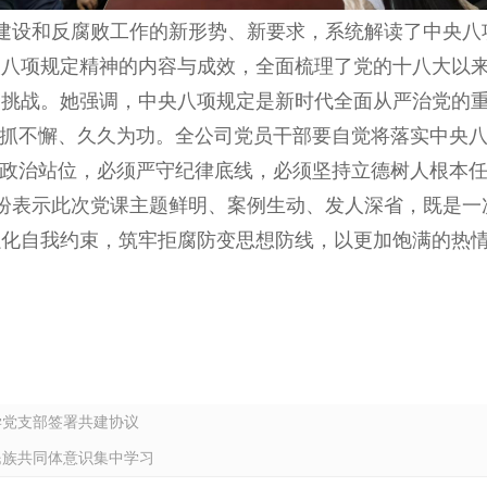
建设和反腐败工作的新形势、新要求，系统解读了中央八
央八项规定精神的内容与成效，全面梳理了党的十八大以
的挑战。她强调，中央八项规定是新时代全面从严治党的
常抓不懈、久久为功。全公司党员干部要自觉将落实中央
高政治站位，必须严守纪律底线，必须坚持立德树人根本
纷表示此次党课主题鲜明、案例生动、发人深省，既是一
强化自我约束，筑牢拒腐防变思想防线，以更加饱满的热
学党支部签署共建协议
民族共同体意识集中学习