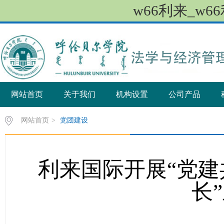
w66利来_w6
网站首页
关于我们
机构设置
公司产品
网站首页
>
党团建设
利来国际开展“党建
长